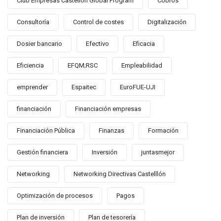
Club Empresas Castellón Global Program
Cobros
Consultoría
Control de costes
Digitalización
Dosier bancario
Efectivo
Eficacia
Eficiencia
EFQM;RSC
Empleabilidad
emprender
Espaitec
EuroFUE-UJI
financiación
Financiación empresas
Financiación Pública
Finanzas
Formación
Gestión financiera
Inversión
juntasmejor
Networking
Networking Directivas Castelllón
Optimización de procesos
Pagos
Plan de inversión
Plan de tesorería